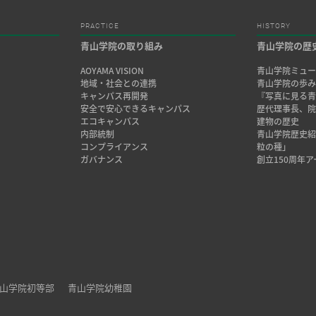
PRACTICE
HISTORY
青山学院の取り組み
青山学院の歴
AOYAMA VISION
青山学院ミュー
地域・社会との連携
青山学院の歩
キャンパス再開発
『写真に見る青
安全で安心できるキャンパス
歴代理事長、
エコキャンパス
建物の歴史
内部統制
青山学院歴史
コンプライアンス
粒の種」
ガバナンス
創立150周年
山学院初等部
青山学院幼稚園