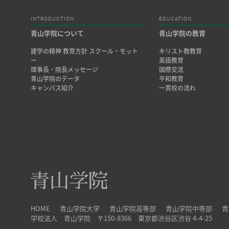
INTRODUCTION
EDUCATION
青山学院について
青山学院の教育
建学の精神 教育方針 スクール・モット
キリスト教教育
ー
英語教育
理事長・院長メッセージ
国際交流
青山学院のデータ
平和教育
キャンパス紹介
一貫校の流れ
HOME
青山学院大学
青山学院高等部
青山学院中等部
青
学校法人 青山学院 〒150-8366 東京都渋谷区渋谷 4-4-25