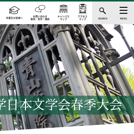
お問い合わせ
キャンパス
アクセス
卒業生の皆様へ
SEARCH
MENU
取材・見学・撮影
マップ
マップ
学日本文学会春季大会