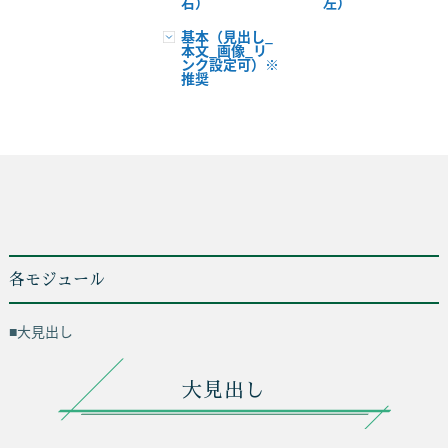
右）
左）
基本（見出し_
本文_画像_リ
ンク設定可）※
推奨
各モジュール
■大見出し
大見出し