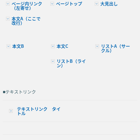
ページ内リンク
ページトップ
大見出し
（左寄せ）
本文A（ここで
改行）
本文B
本文C
リストA（サー
クル）
リストB（ライ
ン）
■テキストリンク
テキストリンク タイ
トル