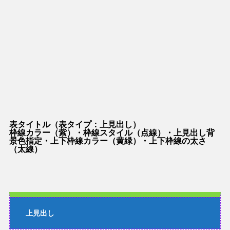
表タイトル（表タイプ：上見出し）
枠線カラー（紫）・枠線スタイル（点線）・上見出し背
景色指定・上下枠線カラー（黄緑）・上下枠線の太さ
（太線）
上見出し