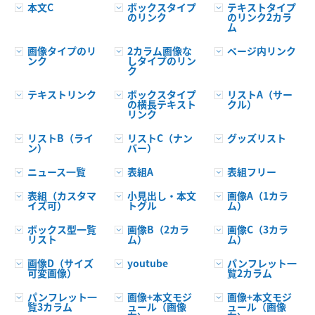
本文C
ボックスタイプ
テキストタイプ
のリンク
のリンク2カラ
ム
画像タイプのリ
2カラム画像な
ページ内リンク
ンク
しタイプのリン
ク
テキストリンク
ボックスタイプ
リストA（サー
の横長テキスト
クル）
リンク
リストB（ライ
リストC（ナン
グッズリスト
ン）
バー）
ニュース一覧
表組A
表組フリー
表組（カスタマ
小見出し・本文
画像A（1カラ
イズ可）
トグル
ム）
ボックス型一覧
画像B（2カラ
画像C（3カラ
リスト
ム）
ム）
画像D（サイズ
youtube
パンフレット一
可変画像）
覧2カラム
パンフレット一
画像+本文モジ
画像+本文モジ
覧3カラム
ュール（画像
ュール（画像