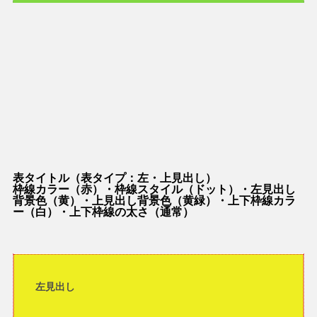
表タイトル（表タイプ：左・上見出し）
枠線カラー（赤）・枠線スタイル（ドット）・左見出し
背景色（黄）・上見出し背景色（黄緑）・上下枠線カラ
ー（白）・上下枠線の太さ（通常）
左見出し