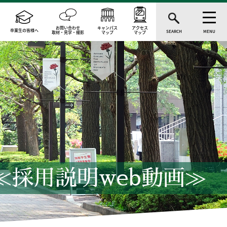
お問い合わせ
キャンパス
アクセス
卒業生の皆様へ
SEARCH
MENU
取材・見学・撮影
マップ
マップ
≪採用説明web動画≫