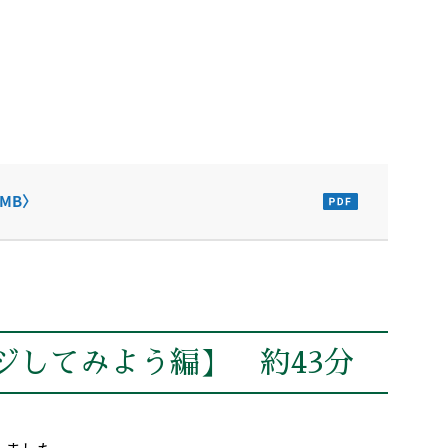
MB〉
ジしてみよう編】 約43分