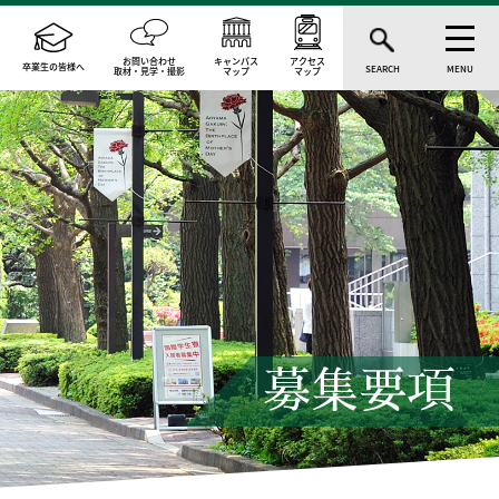
お問い合わせ
キャンパス
アクセス
卒業生の皆様へ
SEARCH
MENU
取材・見学・撮影
マップ
マップ
募集要項