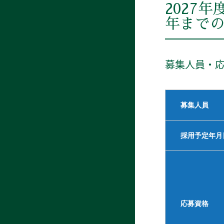
2027
年まで
募集人員・
募集人員
採用予定年月
応募資格